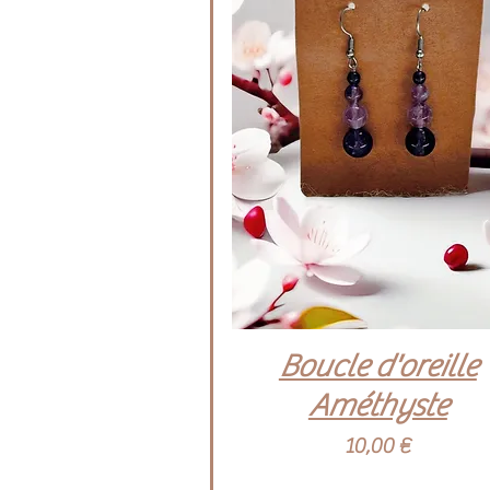
Aperçu rapide
Boucle d'oreille
Améthyste
Prix
10,00 €