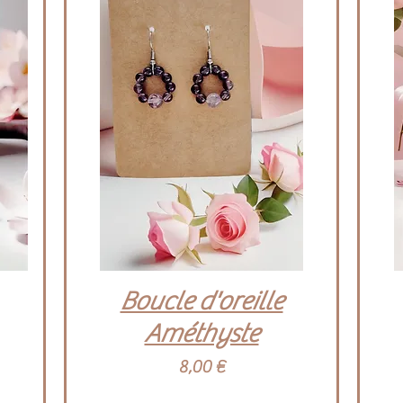
Aperçu rapide
Boucle d'oreille
Améthyste
Prix
8,00 €