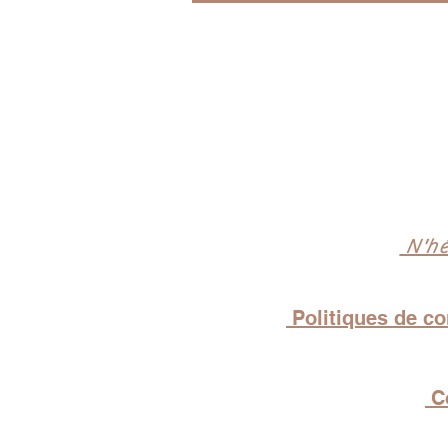
N'hé
Politiques de con
Co