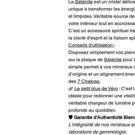
La
Sélénite
est un cristal délic
unique à transformer les énerg
et limpides. Véritable source de
votre intérieur tout en accroissa
C’est un accessoire spirituel tr
la clarté d'esprit et la liaison spi
Conseils d'utilisation
:
Disposez simplement vos pierre
sur la plaque de
Sélénite
pour l
simple permet à vos minéraux de 
d’origine et un alignement éne
des
7 Chakras
.
🌿
Le petit plus de Véro
: C'est 
idéale pour redonner une vitalit
véritable chargeur de lumière 
profonde au quotidien.
🛡️ Garantie d'Authenticité Bien
L'intégralité de nos minéraux e
laboratoire de gemmologie.