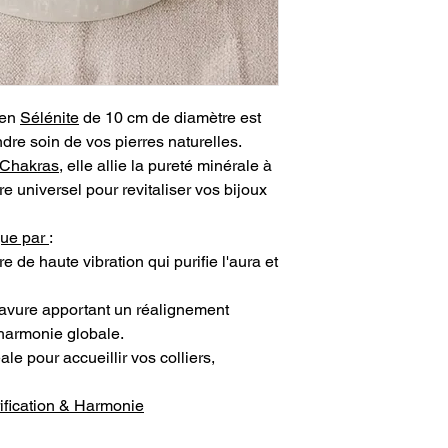
 en
Sélénite
de 10 cm de diamètre est
dre soin de vos pierres naturelles.
 Chakras
, elle allie la pureté minérale à
e universel pour revitaliser vos bijoux
gue par
:
e de haute vibration qui purifie l'aura et
avure apportant un réalignement
harmonie globale.
éale pour accueillir vos colliers,
rification & Harmonie