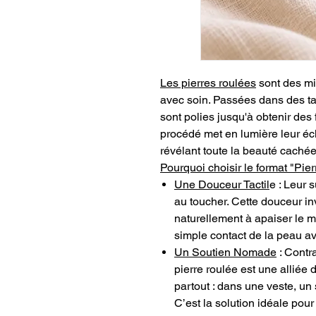
Les pierres roulées
sont des min
avec soin. Passées dans des ta
sont polies jusqu'à obtenir des
procédé met en lumière leur écla
révélant toute la beauté cachée 
Pourquoi choisir le format "Pie
Une Douceur Tactil
e : Leur 
au toucher. Cette douceur inv
naturellement à apaiser le me
simple contact de la peau av
Un Soutien Nomade
: Contra
pierre roulée est une alliée 
partout : dans une veste, un
C’est la solution idéale pou