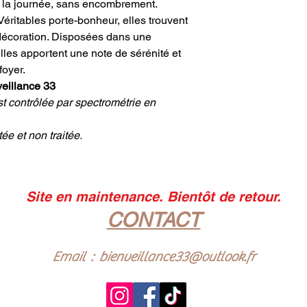
de la journée, sans encombrement.
Ses bienfaits sur le
Véritables porte-bonheur, elles trouvent
corps)
:
 décoration. Disposées dans une
Action Apaisante
:
lles apportent une note de sérénité et
inflammatoires, el
foyer.
articulaires et so
physique (entorse,
veillance 33
Équilibre Vital
: El
st contrôlée par spectrométrie en
son processus de 
l'acidité des tissu
ée et non traitée.
ainsi à renforcer 
Vitalité
: Elle exer
circulation des én
résistance face a
Site en maintenance. Bientôt de retour.
Le mot de Bienveilla
La Malachite est une
CONTACT
en prenant sur elle. C
avancer sereinement,
Email :
bienveillance33@outlook.fr
passé pour fleurir pl
🌿
Le petit plus de V
car elle gagne à être
dans une poche ou un 