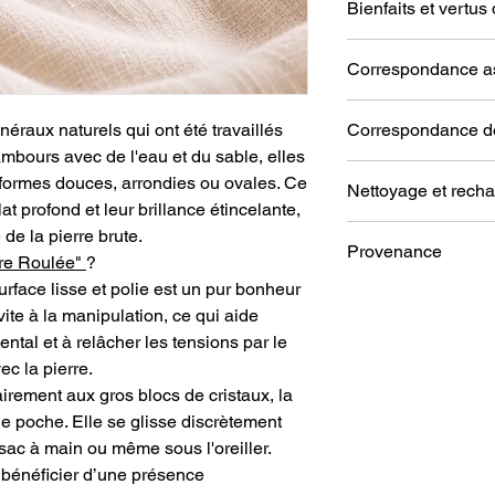
Bienfaits et vertus
Reconnaissable entre
Correspondance as
fascinantes, la Malac
transformation puissa
Scorpion, Capricorne
énergétique, elle ab
éraux naturels qui ont été travaillés
Correspondance d
l'esprit vers un équil
mbours avec de l'eau et du sable, elles
Ses bienfaits sur le p
Cœur.
 formes douces, arrondies ou ovales. Ce
Nettoyage et rech
Confiance et Exp
t profond et leur brillance étincelante,
l'assurance et fac
Nettoyage
= Passez s
de la pierre brute.
libérant les émoti
Provenance
Rechargement
=
s'affirmer et de
rre Roulée"
?
-Laissez dehors toute 
conviction.
surface lisse et polie est un pur bonheur
États-Unis.
-Mettre sur une plaq
Soutien face aux 
ite à la manipulation, ce qui aide
rubrique "accessoire
apaiser le mental
ntal et à relâcher les tensions par le
mal-être, elle sti
ec la pierre.
décisions claires. 
irement aux gros blocs de cristaux, la
ont tendance à se
de poche. Elle se glisse discrètement
Ouverture Spiritue
cœur et le 3ème œi
 sac à main ou même sous l'oreiller.
personnels, favoris
r bénéficier d’une présence
l'interprétation de