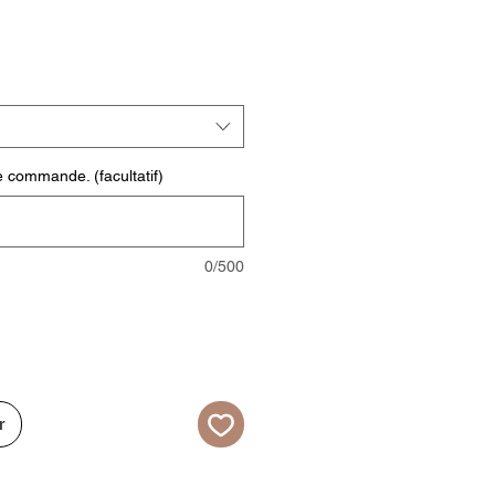
ix
omotionnel
e commande. (facultatif)
0/500
r